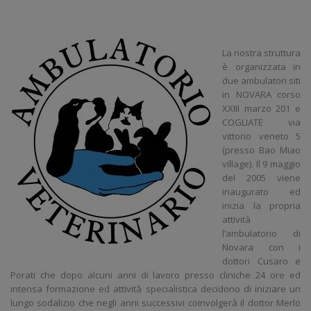
La nostra struttura
è organizzata in
due ambulatori siti
in NOVARA corso
XXIII marzo 201 e
COGLIATE via
vittorio veneto 5
(presso Bao Miao
village). Il 9 maggio
del 2005 viene
inaugurato ed
inizia la propria
attività
l’ambulatorio di
Novara con i
dottori Cusaro e
Porati che dopo alcuni anni di lavoro presso cliniche 24 ore ed
intensa formazione ed attività specialistica decidono di iniziare un
lungo sodalizio che negli anni successivi coinvolgerà il dottor Merlo