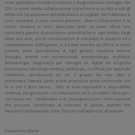
come specialista in medicina interna e diagnostica per immagini. Nel
2011 la ormai stretta collaborazione si trasforma in società a tutti gli
effetti con l’acquisizione dell’ambulatorio di Cogliate. Nel frattempo si
sono succeduti, e sono ancora presenti, diversi collaboratori e le
nostre strutture si sono attrezzate tanto da poter offrire una
vastissima gamma di prestazioni specialistiche in ogni ambito. Negli
ultimi due anni, con le ristrutturazioni di entrambe le strutture ed il
completamento dell’organico, si è potuti arrivare ad offrire ai nostri
pazienti visite specialistiche di ogni genere: medicina interna,
chirurgia, animali non convenzionali, anestesiologia, oculistica,
dermatologia, diagnostica per immagini (rx digitali ed ecografia
endoscopia), neurologia medica, cardiologia, rx ufficiali per apparato
scheletrico, riproduzione etc etc. Il gruppo dei soci ,oltre a
condividere l’attività, porta avanti un’amicizia ormai ventennale che
fa si che il duro lavoro , fatto di orari impossibili e disponibilità
continua, venga vissuto con entusiasmo ed in un ottimo clima per i
soci stessi ed i collaboratori e di conseguenza per i nostri pazienti
che possono beneficiare al massimo di questo aspetto che
riteniamo fondamentale come filosofia nell’approccio all’animale.
Prestazioni offerte: