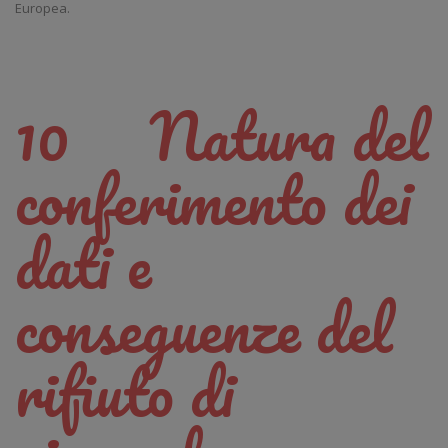
Europea.
10 Natura del
conferimento dei
dati e
conseguenze del
rifiuto di