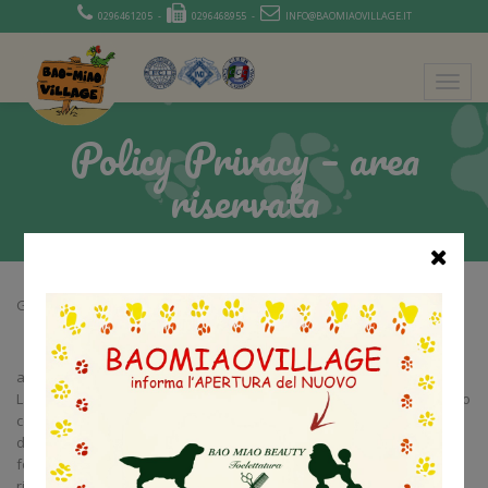
0296461205 -
0296468955 -
INFO@BAOMIAOVILLAGE.IT
Policy Privacy – area
riservata
Gentile Utente,
ai sensi dell’art. 13 Regolamento UE n. 2016/679 (in seguito “GDPR”),
La informiamo che il trattamento dei dati da Lei forniti sarà effettuato
con modalità e procedure finalizzate a garantire che il trattamento
dei dati personali si svolga nel rispetto dei diritti e delle libertà
fondamentali, nonché della dignità dell’interessato, con particolare
riferimento alla riservatezza e sicurezza, all’identità personale e al