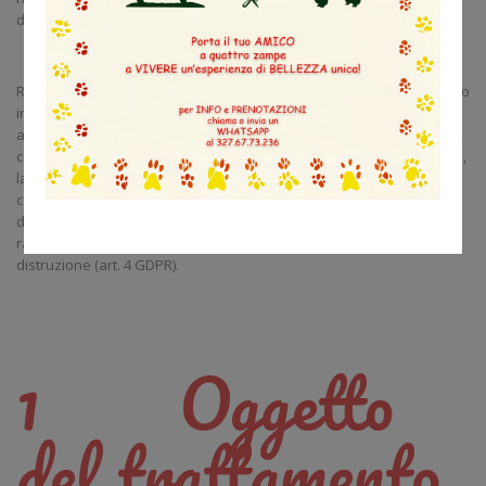
diritto alla protezione dei dati personali.
Rammentiamo che per trattamento si intende qualsiasi operazione o
insieme di operazioni, compiute con o senza l’ausilio di processi
automatizzati e applicate a dati personali o insiemi di dati personali,
come la raccolta, la registrazione, l’organizzazione, la strutturazione,
la conservazione, l’adattamento o la modifica, l’estrazione, la
consultazione, l’uso, la comunicazione mediante trasmissione,
diffusione o qualsiasi altra forma di messa a disposizione, il
raffronto o l’interconnessione, la limitazione, la cancellazione o la
distruzione (art. 4 GDPR).
1 Oggetto
del trattamento