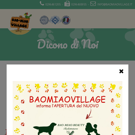
0296461205 -
0296468955 -
INFO@BAOMIAOVILLAGE.IT
Dicono di Noi
Quando non possiamo portare con noi il
nostro Arturo, lo affidiamo a Voi con la
consapevolezza che sarà trattato come a
casa, con tutte le cure e le coccole che
richiede.
Grazie a tutti voi!
Marco e Marta
Inoltre hanno parlato di noi: