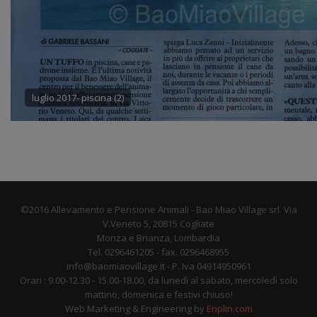
luglio 2017- piscina (2)
©2016 Allevamento e Pensione Animali - Bao Miao Village srl. Via
V.Veneto 5, 20815 Cogliate
Monza e Brianza, Lombardia
Tel. 0296461205 - fax. 0296468955
info@baomiaovillage.it - P. Iva 04914950961
Orari : 9.00-12.30 - 15.00-18.00, da lunedì al sabato, mercoledì solo
mattino, domenica e festivi chiuso!
Web Marketing & Engineering by
Enplin.com