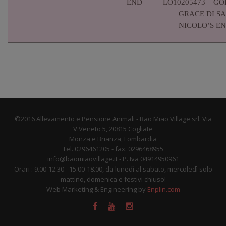
END
LO10205473 – G
GRACE DI S
NICOLO’S E
©2016 Allevamento e Pensione Animali - Bao Miao Village srl. Via
V.Veneto 5, 20815 Cogliate
Monza e Brianza, Lombardia
Tel. 0296461205 - fax. 0296468955
info@baomiaovillage.it - P. Iva 04914950961
Orari : 9.00-12.30 - 15.00-18.00, da lunedì al sabato, mercoledì solo
mattino, domenica e festivi chiuso!
Web Marketing & Engineering by
Enplin.com