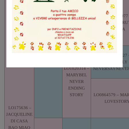
MARQUES
DE
LOE 1970977
CACERES
THEVENET FRU
LO15103074
PICADA
– MARYBEL
MAROCCAN
COUSCOUS
LO06112227 
PINKERLY
LO1020314 –
NEVERSAYNEVER
MARYBEL
NEVER
ENDING
STORY
LO0864579 – MA
LOVESTOR
LO175636 –
JACQUELINE
DI CASA
BAO MIAO