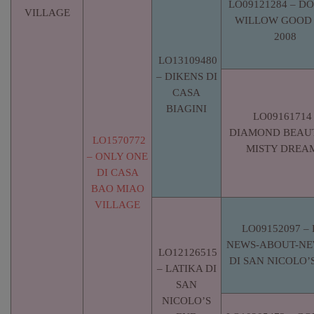
LO09121284 – D
VILLAGE
WILLOW GOOD
2008
LO13109480
– DIKENS DI
CASA
BIAGINI
LO09161714
DIAMOND BEAU
LO1570772
MISTY DREA
– ONLY ONE
DI CASA
BAO MIAO
VILLAGE
LO09152097 – 
NEWS-ABOUT-N
LO12126515
DI SAN NICOLO’
– LATIKA DI
SAN
NICOLO’S