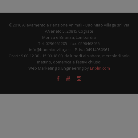
©2016 Allevamento e Pensione Animali - Bao Miao Village srl. Via
V.Veneto 5, 20815 Cogliate
Monza e Brianza, Lombardia
Tel. 0296461205 - fax. 0296468955
info@baomiaovillage.it - P. Iva 04914950961
Orari : 9.00-12.30 - 15.00-18.00, da lunedì al sabato, mercoledì solo
mattino, domenica e festivi chiuso!
Web Marketing & Engineering by
Enplin.com