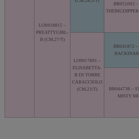
(CM.24,5/T)
BR051003 
THEBIGDIPPE
LO0918815 –
PREATTYGIRL-
B (CM.27/T)
BR041872 
BACKINAM
LO9917891 –
ELISABETTA-
B DI TORRE
CARACCIOLO
BR044738 – 
(CM.23/T)
MISTY M