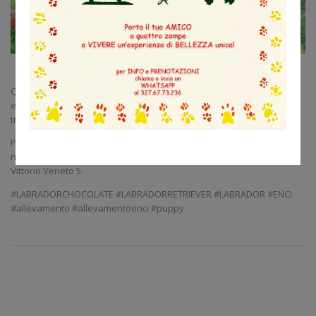
Questi cuccioli di mamma Foxy di Casa Bao Miao Village stanno
esplorando per la prima volta il giardino… e sembra che abbiano
trovato un amico.
Per tutte le informazioni sulle cucciolate non esitate a chiamarci al
numero 02.96461205, oppure venite a trovarci a Cogliate (MB) in via
Vittorio Veneto 5.
#LABRADORCHOCOLATE #LABRADORRETRIEVER #LABRADOR #ENCI
#allevamento #allevamentoenci #puppy