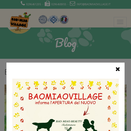
0296461205 -
0296468955 -
INFO@BAOMIAOVILLAGE.IT
Blog
ESPLORIAMO