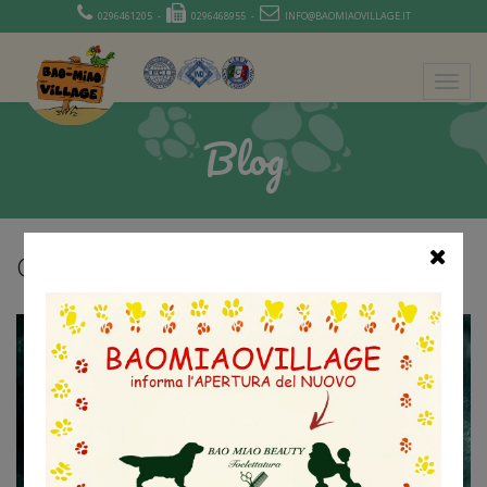
0296461205 -
0296468955 -
INFO@BAOMIAOVILLAGE.IT
Blog
C’È ARIA DI PRIMAVERA