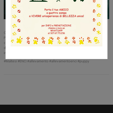
C’è aria di primavera con questi piccoli maltesi.
Per tutte le informazioni inerenti a future cucciolate potete
contattarci senza impegno al 0296461205. Oppure venirci a trovare
direttamente presso il nostro allevamento ci trovate a Cogliate (MB)
in via Vittorio Veneto 5.
#Maltesi #ENCI #allevamento #allevamentoenci #puppy