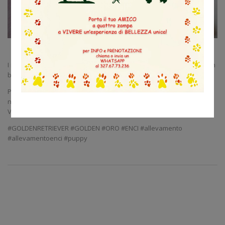
I nostri cucciolotti di mamma Miami e papà Sebastian vi augurano un
buon 2025!
Per tutte le informazioni sulle cucciolate non esitate a chiamarci al
numero 02.96461205, oppure venite a trovarci a Cogliate (MB) in via
Vittorio Veneto 5.
#GOLDENRETRIEVER #GOLDEN #ORO #ENCI #allevamento
#allevamentoenci #puppy