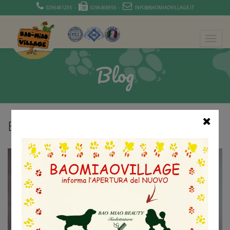
0296461205 -
0296468955 -
INFO@BAOMIAOVILLAGE.IT
Blog
BUON 2025